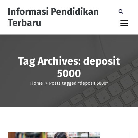
S
Informasi Pendidikan
k
i
Terbaru
p
t
o
c
o
n
Tag Archives: deposit
t
5000
e
n
Home
>
Posts tagged "deposit 5000"
t