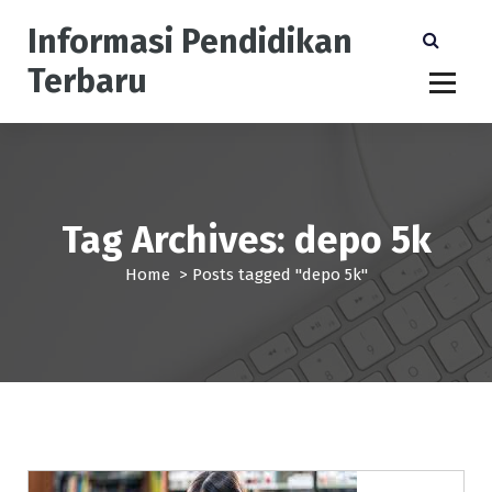
S
Informasi Pendidikan
k
i
Terbaru
p
t
o
c
o
n
Tag Archives: depo 5k
t
e
Home
>
Posts tagged "depo 5k"
n
t