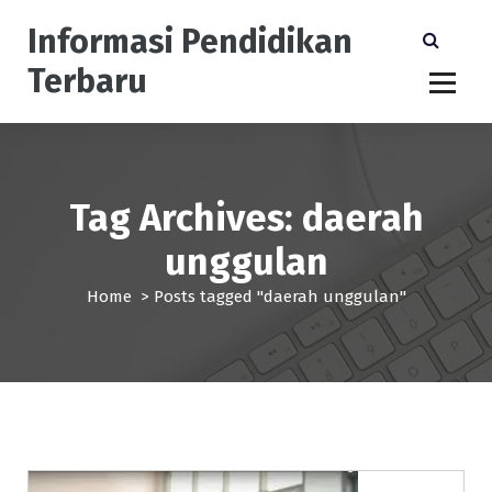
S
Informasi Pendidikan
k
i
Terbaru
p
t
o
c
o
n
Tag Archives: daerah
t
unggulan
e
n
Home
>
Posts tagged "daerah unggulan"
t