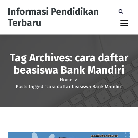
S
Informasi Pendidikan
k
i
Terbaru
p
t
o
c
o
Tag Archives: cara daftar
n
t
beasiswa Bank Mandiri
e
n
Home
>
t
Posts tagged "cara daftar beasiswa Bank Mandiri"