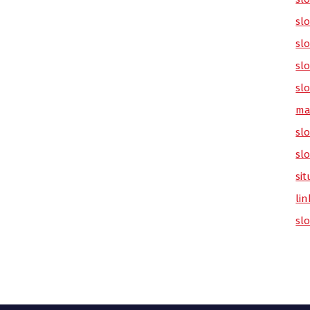
sl
slo
slo
slo
ma
slo
sl
sit
lin
sl