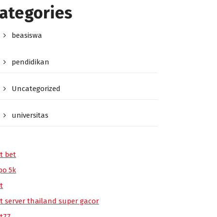
ategories
beasiswa
pendidikan
Uncategorized
universitas
t bet
po 5k
t
ot server thailand super gacor
ot77