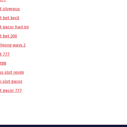
ot olympus
t bet kecil
t gacor hari ini
t bet 200
hjong ways 2
t 777
ot88
us slot resmi
k slot gacor
ot gacor 777