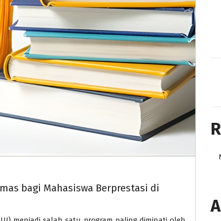
R
mas bagi Mahasiswa Berprestasi di
A
UI) menjadi salah satu program paling diminati oleh