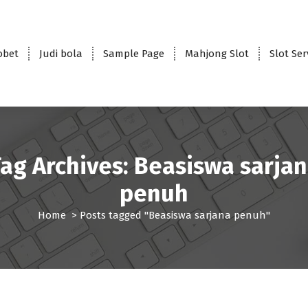
obet
Judi bola
Sample Page
Mahjong Slot
Slot Se
ag Archives: Beasiswa sarja
penuh
Home
>
Posts tagged "Beasiswa sarjana penuh"