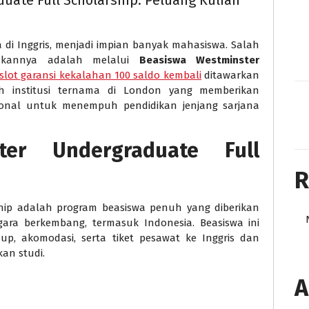
ate Full Scholarship: Peluang Kuliah
a di Inggris, menjadi impian banyak mahasiswa. Salah
dkannya adalah melalui
Beasiswa Westminster
slot garansi kekalahan 100 saldo kembali
ditawarkan
h institusi ternama di London yang memberikan
onal untuk menempuh pendidikan jenjang sarjana
er Undergraduate Full
R
ship adalah program beasiswa penuh yang diberikan
gara berkembang, termasuk Indonesia. Beasiswa ini
up, akomodasi, serta tiket pesawat ke Inggris dan
an studi.
A