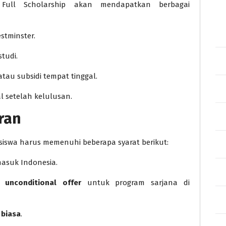
 Full Scholarship akan mendapatkan berbagai
estminster.
tudi.
tau subsidi tempat tinggal.
l setelah kelulusan.
ran
siswa harus memenuhi beberapa syarat berikut:
masuk Indonesia.
 unconditional offer
untuk program sarjana di
 biasa
.