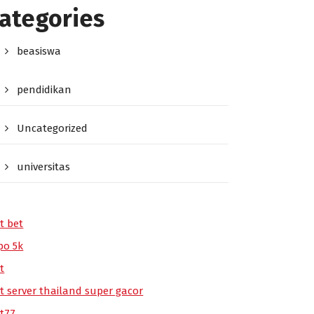
ategories
beasiswa
pendidikan
Uncategorized
universitas
t bet
po 5k
t
ot server thailand super gacor
ot77