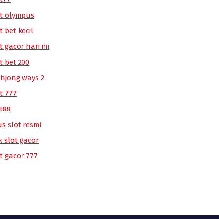
ot olympus
t bet kecil
t gacor hari ini
t bet 200
hjong ways 2
t 777
ot88
us slot resmi
k slot gacor
ot gacor 777