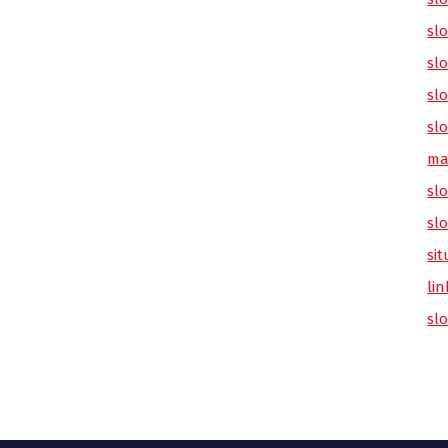
sl
slo
slo
slo
ma
slo
sl
sit
lin
sl