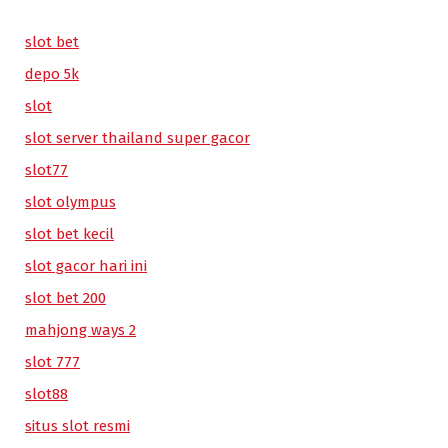
slot bet
depo 5k
slot
slot server thailand super gacor
slot77
slot olympus
slot bet kecil
slot gacor hari ini
slot bet 200
mahjong ways 2
slot 777
slot88
situs slot resmi