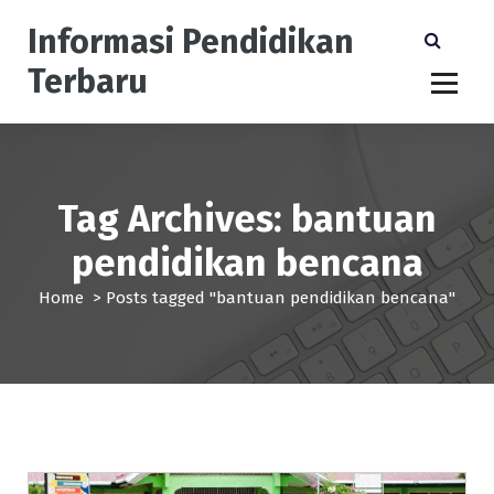
S
Informasi Pendidikan
k
i
Terbaru
p
t
o
c
o
n
Tag Archives: bantuan
t
pendidikan bencana
e
n
Home
>
Posts tagged "bantuan pendidikan bencana"
t