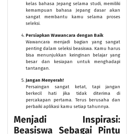
kelas bahasa Jepang selama studi, memiliki
kemampuan bahasa Jepang dasar akan
sangat membantu kamu selama proses
seleksi.
Persiapkan Wawancara dengan Baik
Wawancara menjadi bagian yang sangat
penting dalam seleksi beasiswa. Kamu harus
bisa menunjukkan keinginan belajar yang
besar dan kesiapan untuk menghadapi
tantangan.
Jangan Menyerah!
Persaingan sangat ketat, tapi jangan
berkecil hati jika tidak diterima di
percakapan pertama. Terus berusaha dan
perbaiki aplikasi kamu setiap tahunnya.
Menjadi Inspirasi:
Beasiswa Sebagai Pintu