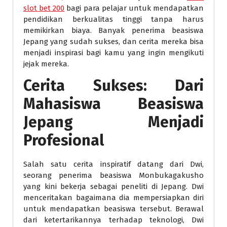
slot bet 200
bagi para pelajar untuk mendapatkan
pendidikan berkualitas tinggi tanpa harus
memikirkan biaya. Banyak penerima beasiswa
Jepang yang sudah sukses, dan cerita mereka bisa
menjadi inspirasi bagi kamu yang ingin mengikuti
jejak mereka.
Cerita Sukses: Dari
Mahasiswa Beasiswa
Jepang Menjadi
Profesional
Salah satu cerita inspiratif datang dari Dwi,
seorang penerima beasiswa Monbukagakusho
yang kini bekerja sebagai peneliti di Jepang. Dwi
menceritakan bagaimana dia mempersiapkan diri
untuk mendapatkan beasiswa tersebut. Berawal
dari ketertarikannya terhadap teknologi, Dwi