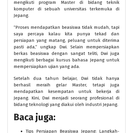
mengikuti program Master di bidang teknik
komputer di sebuah universitas terkemuka di
Jepang.
“Proses mendapatkan beasiswa tidak mudah, tapi
saya percaya kalau kita punya tekad dan
persiapan yang matang, peluang untuk diterima
pasti ada,” ungkap Dwi. Selain mempersiapkan
berkas beasiswa dengan sangat teliti, Dwi juga
mengikuti berbagai kursus bahasa Jepang untuk
mempersiapkan ujian yang ada.
Setelah dua tahun belajar, Dwi tidak hanya
berhasil meraih gelar Master, tetapi juga
mendapatkan kesempatan untuk bekerja di
Jepang. Kini, Dwi menjadi seorang profesional di
bidang teknologi yang diakui oleh industri Jepang.
Baca juga:
Tips Persiapan Beasiswa Jepang: Langkah-