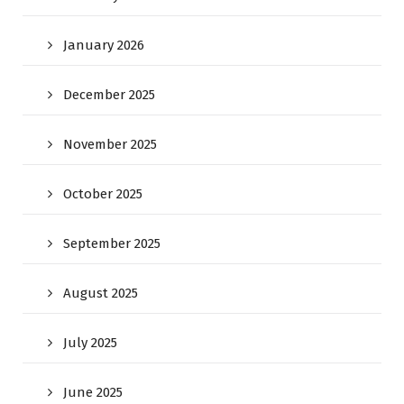
January 2026
December 2025
November 2025
October 2025
September 2025
August 2025
July 2025
June 2025