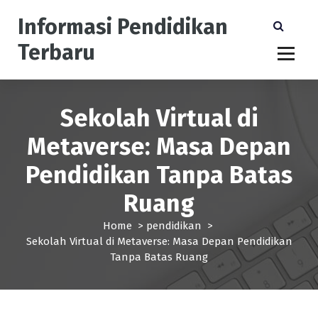
S
Informasi Pendidikan
k
i
Terbaru
p
t
o
c
Sekolah Virtual di
o
n
Metaverse: Masa Depan
t
e
Pendidikan Tanpa Batas
n
t
Ruang
Home
>
pendidikan
>
Sekolah Virtual di Metaverse: Masa Depan Pendidikan
Tanpa Batas Ruang