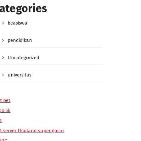
ategories
beasiswa
pendidikan
Uncategorized
universitas
t bet
po 5k
t
ot server thailand super gacor
ot77