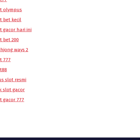
ot olympus
t bet kecil
t gacor hari ini
t bet 200
hjong ways 2
t 777
ot88
us slot resmi
k slot gacor
ot gacor 777