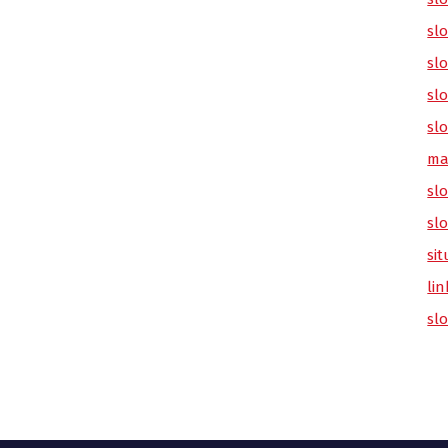
sl
slo
slo
slo
ma
slo
sl
sit
lin
sl