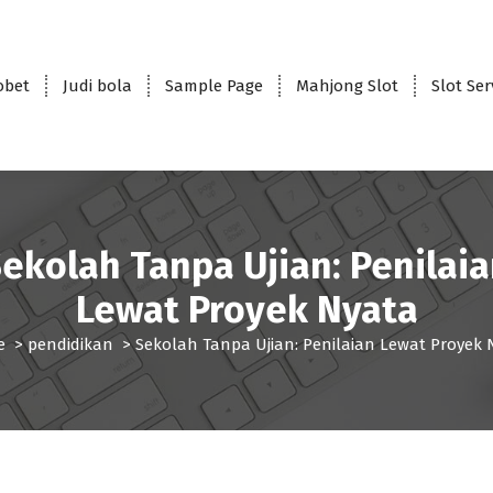
obet
Judi bola
Sample Page
Mahjong Slot
Slot Se
ekolah Tanpa Ujian: Penilai
Lewat Proyek Nyata
e
>
pendidikan
>
Sekolah Tanpa Ujian: Penilaian Lewat Proyek 