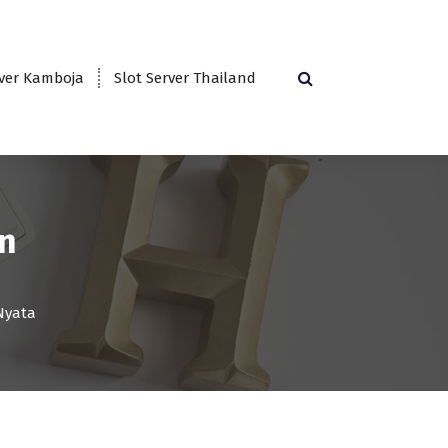
rver Kamboja
Slot Server Thailand
an
Nyata