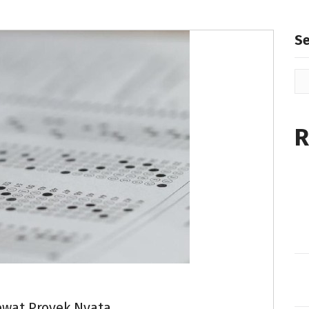
S
R
ewat Proyek Nyata