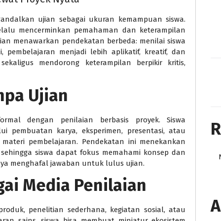
ngandalkan ujian sebagai ukuran kemampuan siswa.
elalu mencerminkan pemahaman dan keterampilan
ujian menawarkan pendekatan berbeda: menilai siswa
 pembelajaran menjadi lebih aplikatif, kreatif, dan
sekaligus mendorong keterampilan berpikir kritis,
npa Ujian
ormal dengan penilaian berbasis proyek. Siswa
R
 pembuatan karya, eksperimen, presentasi, atau
an materi pembelajaran. Pendekatan ini menekankan
ir, sehingga siswa dapat fokus memahami konsep dan
a menghafal jawaban untuk lulus ujian.
ai Media Penilaian
A
oduk, penelitian sederhana, kegiatan sosial, atau
jaran sains, siswa bisa membuat miniatur ekosistem