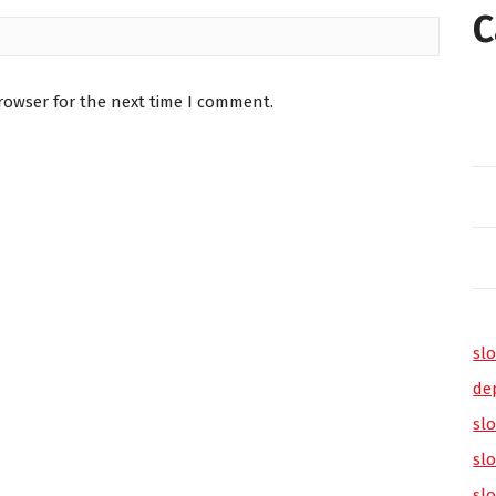
C
rowser for the next time I comment.
slo
de
slo
sl
sl