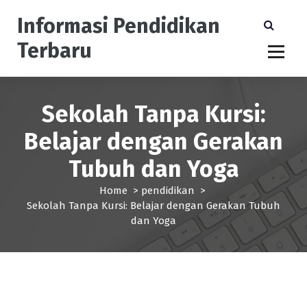
S
Informasi Pendidikan
k
i
Terbaru
p
t
o
c
Sekolah Tanpa Kursi:
o
n
Belajar dengan Gerakan
t
e
Tubuh dan Yoga
n
t
Home
>
pendidikan
>
Sekolah Tanpa Kursi: Belajar dengan Gerakan Tubuh
dan Yoga
pendidikan