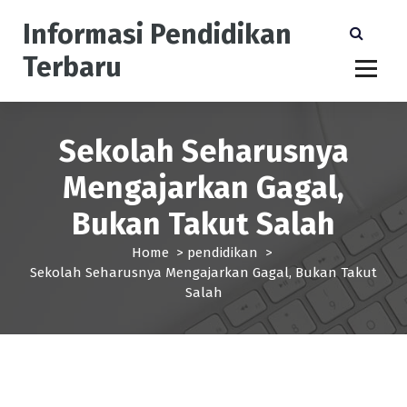
S
Informasi Pendidikan
k
i
Terbaru
p
t
o
c
Sekolah Seharusnya
o
n
Mengajarkan Gagal,
t
e
Bukan Takut Salah
n
t
Home
>
pendidikan
>
Sekolah Seharusnya Mengajarkan Gagal, Bukan Takut
Salah