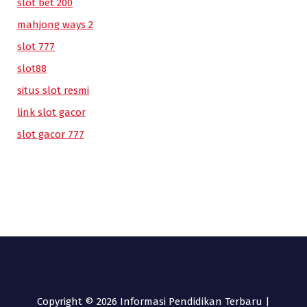
slot bet 200
mahjong ways 2
slot 777
slot88
situs slot resmi
link slot gacor
slot gacor 777
Copyright © 2026 Informasi Pendidikan Terbaru |