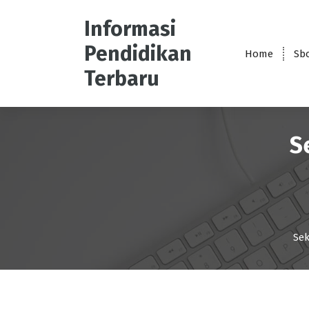
S
k
Informasi
i
Pendidikan
p
Home
Sb
t
Terbaru
o
c
o
n
S
t
e
n
t
Sek