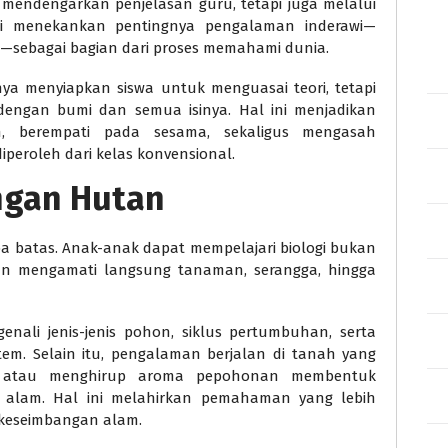
mendengarkan penjelasan guru, tetapi juga melalui
 ini menekankan pentingnya pengalaman inderawi—
—sebagai bagian dari proses memahami dunia.
ya menyiapkan siswa untuk menguasai teori, tetapi
ngan bumi dan semua isinya. Hal ini menjadikan
n, berempati pada sesama, sekaligus mengasah
diperoleh dari kelas konvensional.
ngan Hutan
a batas. Anak-anak dapat mempelajari biologi bukan
an mengamati langsung tanaman, serangga, hingga
nali jenis-jenis pohon, siklus pertumbuhan, serta
tem. Selain itu, pengalaman berjalan di tanah yang
, atau menghirup aroma pepohonan membentuk
 alam. Hal ini melahirkan pemahaman yang lebih
 keseimbangan alam.