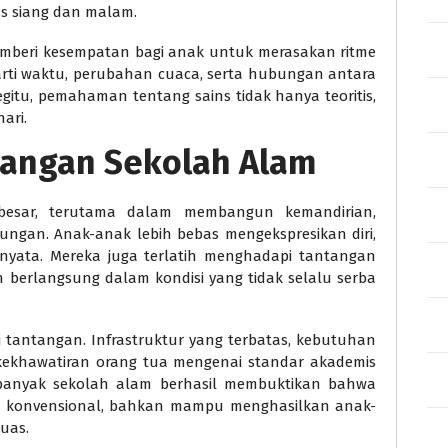
s siang dan malam.
emberi kesempatan bagi anak untuk merasakan ritme
arti waktu, perubahan cuaca, serta hubungan antara
itu, pemahaman tentang sains tidak hanya teoritis,
ari.
tangan Sekolah Alam
besar, terutama dalam membangun kemandirian,
kungan. Anak-anak lebih bebas mengekspresikan diri,
 nyata. Mereka juga terlatih menghadapi tantangan
 berlangsung dalam kondisi yang tidak selalu serba
i tantangan. Infrastruktur yang terbatas, kebutuhan
ekhawatiran orang tua mengenai standar akademis
, banyak sekolah alam berhasil membuktikan bahwa
an konvensional, bahkan mampu menghasilkan anak-
uas.