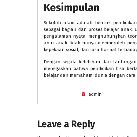
Kesimpulan
Sekolah alam adalah bentuk pendidika
sebagai bagian dari proses belajar anak.
pengalaman nyata, menghubungkan teori d
anak-anak tidak hanya memperoleh penge
kepekaan sosial, dan rasa hormat terhada
Dengan segala kelebihan dan tantangann
menegaskan bahwa pendidikan bisa berl
belajar dan memahami dunia dengan cara y
admin
Leave a Reply