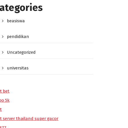
ategories
beasiswa
pendidikan
Uncategorized
universitas
t bet
po 5k
t
ot server thailand super gacor
ot77