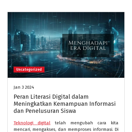
Uncategorized
Jan 3 2024
Peran Literasi Digital dalam
Meningkatkan Kemampuan Informasi
dan Penelusuran Siswa
Teknologi digital
telah mengubah cara kita
mencari, mengakses, dan memproses informasi. Di