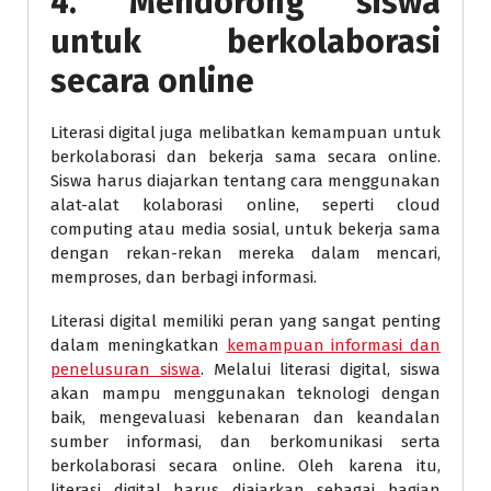
4. Mendorong siswa
untuk berkolaborasi
secara online
Literasi digital juga melibatkan kemampuan untuk
berkolaborasi dan bekerja sama secara online.
Siswa harus diajarkan tentang cara menggunakan
alat-alat kolaborasi online, seperti cloud
computing atau media sosial, untuk bekerja sama
dengan rekan-rekan mereka dalam mencari,
memproses, dan berbagi informasi.
Literasi digital memiliki peran yang sangat penting
dalam meningkatkan
kemampuan informasi dan
penelusuran siswa
. Melalui literasi digital, siswa
akan mampu menggunakan teknologi dengan
baik, mengevaluasi kebenaran dan keandalan
sumber informasi, dan berkomunikasi serta
berkolaborasi secara online. Oleh karena itu,
literasi digital harus diajarkan sebagai bagian