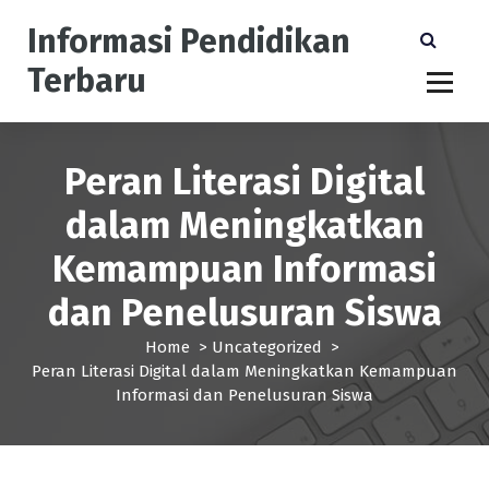
S
Informasi Pendidikan
k
i
Terbaru
p
t
o
c
Peran Literasi Digital
o
n
dalam Meningkatkan
t
e
Kemampuan Informasi
n
t
dan Penelusuran Siswa
Home
>
Uncategorized
>
Peran Literasi Digital dalam Meningkatkan Kemampuan
Informasi dan Penelusuran Siswa