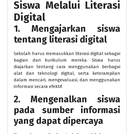
Siswa Melalui Literasi
Digital
1. Mengajarkan siswa
tentang literasi digital
Sekolah harus memasukkan literasi digital sebagai
bagian dari kurikulum mereka. Siswa harus
diajarkan tentang cara menggunakan berbagai
alat dan teknologi digital, serta keterampilan
dalam mencari, mengevaluasi, dan menggunakan
informasi secara efektif.
2. Mengenalkan siswa
pada sumber informasi
yang dapat dipercaya