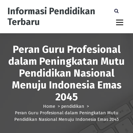
S
Informasi Pendidikan
k
i
Terbaru
p
t
o
c
Peran Guru Profesional
o
n
dalam Peningkatan Mutu
t
e
Pendidikan Nasional
n
t
Menuju Indonesia Emas
2045
Home
>
pendidikan
>
Peran Guru Profesional dalam Peningkatan Mutu
Pendidikan Nasional Menuju Indonesia Emas 2045