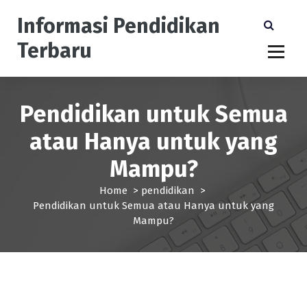
S
Informasi Pendidikan
k
i
Terbaru
p
t
o
c
Pendidikan untuk Semua
o
n
atau Hanya untuk yang
t
e
Mampu?
n
t
Home
>
pendidikan
>
Pendidikan untuk Semua atau Hanya untuk yang
Mampu?