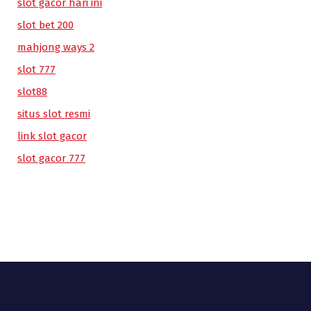
slot gacor hari ini
slot bet 200
mahjong ways 2
slot 777
slot88
situs slot resmi
link slot gacor
slot gacor 777