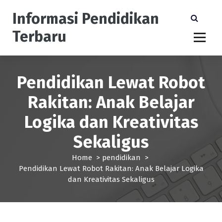
S
Informasi Pendidikan
k
i
Terbaru
p
t
o
c
Pendidikan Lewat Robot
o
n
Rakitan: Anak Belajar
t
e
Logika dan Kreativitas
n
t
Sekaligus
Home
>
pendidikan
>
Pendidikan Lewat Robot Rakitan: Anak Belajar Logika
dan Kreativitas Sekaligus