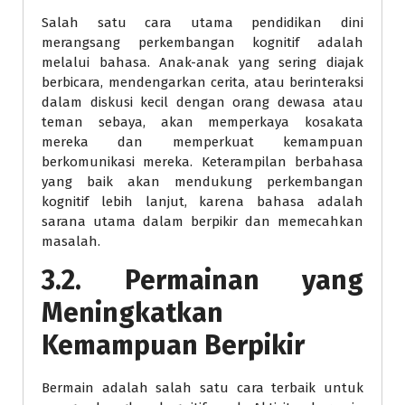
Salah satu cara utama pendidikan dini
merangsang perkembangan kognitif adalah
melalui bahasa. Anak-anak yang sering diajak
berbicara, mendengarkan cerita, atau berinteraksi
dalam diskusi kecil dengan orang dewasa atau
teman sebaya, akan memperkaya kosakata
mereka dan memperkuat kemampuan
berkomunikasi mereka. Keterampilan berbahasa
yang baik akan mendukung perkembangan
kognitif lebih lanjut, karena bahasa adalah
sarana utama dalam berpikir dan memecahkan
masalah.
3.2.
Permainan yang
Meningkatkan
Kemampuan Berpikir
Bermain adalah salah satu cara terbaik untuk