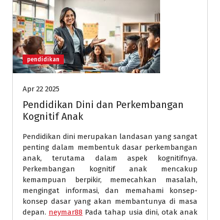
pendidikan
Apr 22 2025
Pendidikan Dini dan Perkembangan
Kognitif Anak
Pendidikan dini merupakan landasan yang sangat
penting dalam membentuk dasar perkembangan
anak, terutama dalam aspek kognitifnya.
Perkembangan kognitif anak mencakup
kemampuan berpikir, memecahkan masalah,
mengingat informasi, dan memahami konsep-
konsep dasar yang akan membantunya di masa
depan.
neymar88
Pada tahap usia dini, otak anak