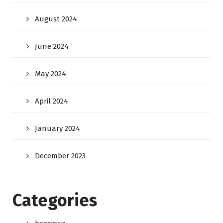
August 2024
June 2024
May 2024
April 2024
January 2024
December 2023
Categories