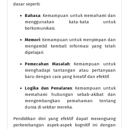
dasar seperti:
Bahasa
: Kemampuan untuk memahami dan
menggunakan kata-kata untuk
berkomunikasi.
Memori
: Kemampuan untuk menyimpan dan
mengambil kembali informasi yang telah
dipelajari.
Pemecahan Masalah
: Kemampuan untuk
menghadapi tantangan atau pertanyaan
baru dengan cara yang kreatif dan efektif.
Logika dan Penalaran
: Kemampuan untuk
memahami hubungan sebab-akibat dan
mengembangkan pemahaman tentang
dunia di sekitar mereka.
Pendidikan dini yang efektif dapat merangsang
perkembangan aspek-aspek kognitif ini dengan