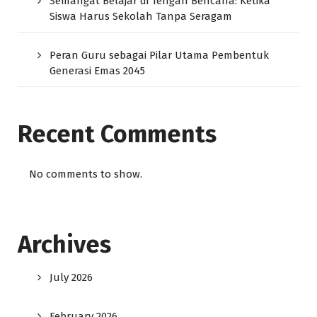
Semangat Belajar di Tengah Bencana: Ketika
Siswa Harus Sekolah Tanpa Seragam
Peran Guru sebagai Pilar Utama Pembentuk
Generasi Emas 2045
Recent Comments
No comments to show.
Archives
July 2026
February 2026