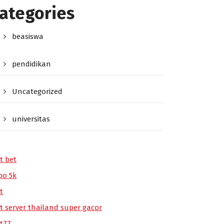
ategories
beasiswa
pendidikan
Uncategorized
universitas
t bet
po 5k
t
ot server thailand super gacor
ot77