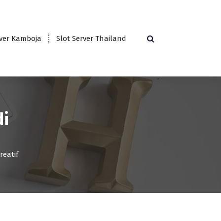
rver Kamboja
Slot Server Thailand
di
reatif