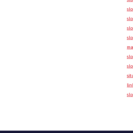
sl
slo
slo
slo
ma
slo
sl
sit
lin
sl