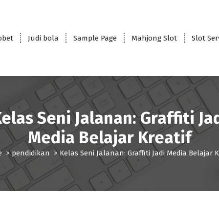
obet
Judi bola
Sample Page
Mahjong Slot
Slot Se
elas Seni Jalanan: Graffiti Ja
Media Belajar Kreatif
e
>
pendidikan
>
Kelas Seni Jalanan: Graffiti Jadi Media Belajar K