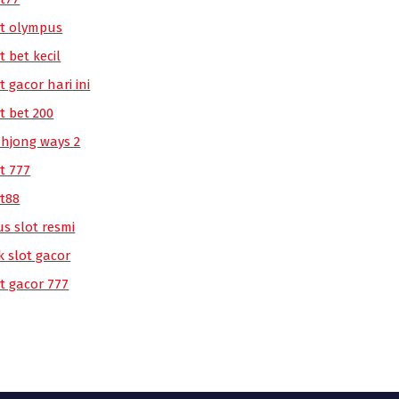
ot olympus
t bet kecil
t gacor hari ini
t bet 200
hjong ways 2
t 777
ot88
us slot resmi
k slot gacor
ot gacor 777