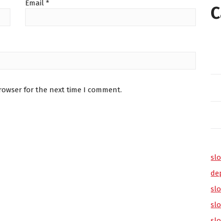
Email
*
C
rowser for the next time I comment.
slo
de
slo
sl
sl