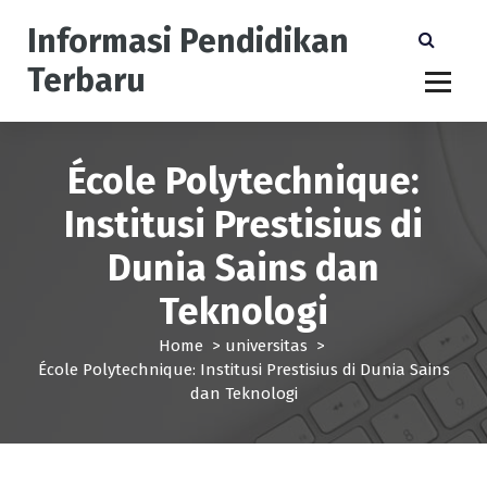
S
Informasi Pendidikan
k
i
Terbaru
p
t
o
c
École Polytechnique:
o
n
Institusi Prestisius di
t
e
Dunia Sains dan
n
t
Teknologi
Home
>
universitas
>
École Polytechnique: Institusi Prestisius di Dunia Sains
dan Teknologi