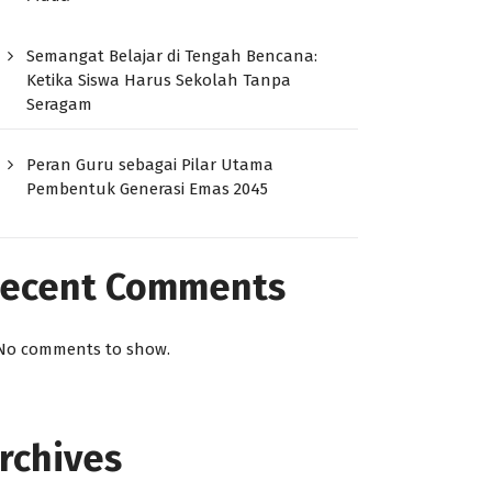
Semangat Belajar di Tengah Bencana:
Ketika Siswa Harus Sekolah Tanpa
Seragam
Peran Guru sebagai Pilar Utama
Pembentuk Generasi Emas 2045
ecent Comments
No comments to show.
rchives