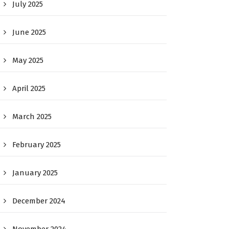
July 2025
June 2025
May 2025
April 2025
March 2025
February 2025
January 2025
December 2024