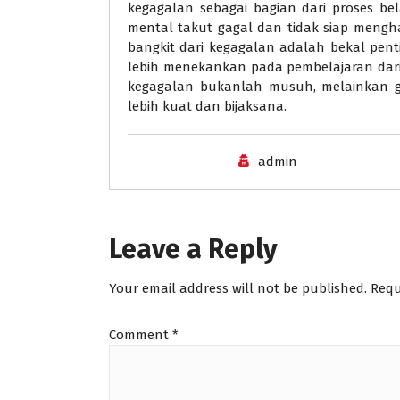
kegagalan sebagai bagian dari proses be
mental takut gagal dan tidak siap meng
bangkit dari kegagalan adalah bekal pen
lebih menekankan pada pembelajaran dar
kegagalan bukanlah musuh, melainkan 
lebih kuat dan bijaksana.
admin
Leave a Reply
Your email address will not be published.
Requ
Comment
*