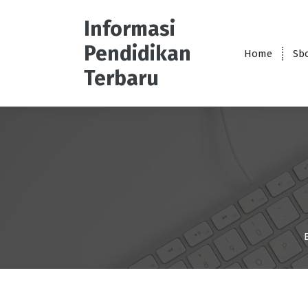
S
k
Informasi
i
Pendidikan
p
Home
Sb
t
Terbaru
o
c
o
n
t
e
n
t