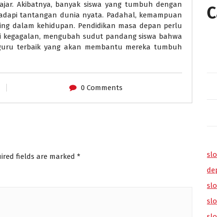
lajar. Akibatnya, banyak siswa yang tumbuh dengan
C
hadapi tantangan dunia nyata. Padahal, kemampuan
ting dalam kehidupan. Pendidikan masa depan perlu
i kegagalan, mengubah sudut pandang siswa bahwa
guru terbaik yang akan membantu mereka tumbuh
0 Comments
slo
ired fields are marked
*
de
slo
sl
sl