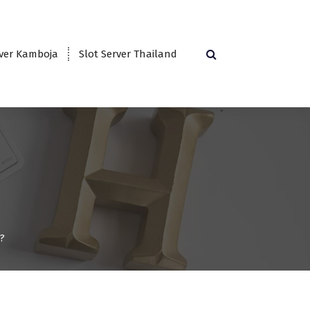
rver Kamboja
Slot Server Thailand
?