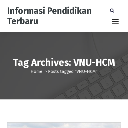
S
Informasi Pendidikan
k
i
Terbaru
p
t
o
c
o
n
Tag Archives: VNU-HCM
t
e
Home
>
Posts tagged "VNU-HCM"
n
t