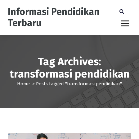
S
Informasi Pendidikan
k
i
Terbaru
p
t
o
c
o
n
Tag Archives:
t
transformasi pendidikan
e
n
Home
>
Posts tagged "transformasi pendidikan"
t