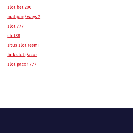
slot bet 200
mahjong ways 2
slot 777
slot88
situs slot resmi
link slot gacor
slot gacor 777