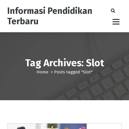
S
Informasi Pendidikan
k
i
Terbaru
p
t
o
c
o
n
Tag Archives: Slot
t
e
Home
>
Posts tagged "Slot"
n
t