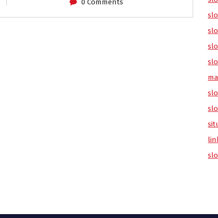
0 Comments
sl
slo
slo
slo
ma
slo
sl
sit
lin
sl