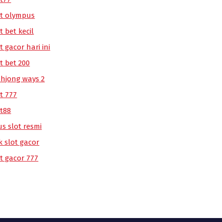
ot olympus
t bet kecil
t gacor hari ini
t bet 200
hjong ways 2
t 777
ot88
us slot resmi
k slot gacor
ot gacor 777