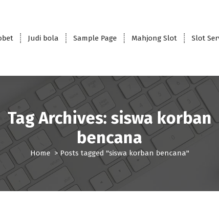
obet
Judi bola
Sample Page
Mahjong Slot
Slot Se
Tag Archives: siswa korban
bencana
Home
>
Posts tagged "siswa korban bencana"