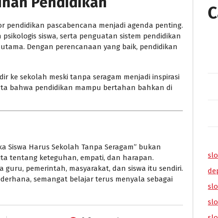
ihan Pendidikan
C
tor pendidikan pascabencana menjadi agenda penting.
sikologis siswa, serta penguatan sistem pendidikan
 utama. Dengan perencanaan yang baik, pendidikan
ir ke sekolah meski tanpa seragam menjadi inspirasi
yata bahwa pendidikan mampu bertahan bahkan di
ika Siswa Harus Sekolah Tanpa Seragam” bukan
slo
ita tentang keteguhan, empati, dan harapan.
a guru, pemerintah, masyarakat, dan siswa itu sendiri.
de
ederhana, semangat belajar terus menyala sebagai
slo
sl
sl