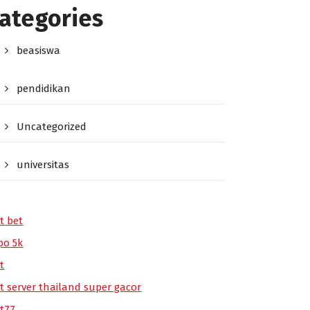
ategories
beasiswa
pendidikan
Uncategorized
universitas
t bet
po 5k
t
ot server thailand super gacor
ot77