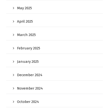
May 2025
April 2025
March 2025
February 2025
January 2025
December 2024
November 2024
October 2024