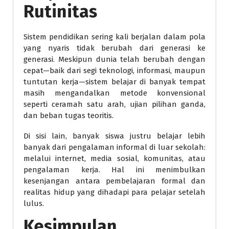
Rutinitas
Sistem pendidikan sering kali berjalan dalam pola
yang nyaris tidak berubah dari generasi ke
generasi. Meskipun dunia telah berubah dengan
cepat—baik dari segi teknologi, informasi, maupun
tuntutan kerja—sistem belajar di banyak tempat
masih mengandalkan metode konvensional
seperti ceramah satu arah, ujian pilihan ganda,
dan beban tugas teoritis.
Di sisi lain, banyak siswa justru belajar lebih
banyak dari pengalaman informal di luar sekolah:
melalui internet, media sosial, komunitas, atau
pengalaman kerja. Hal ini menimbulkan
kesenjangan antara pembelajaran formal dan
realitas hidup yang dihadapi para pelajar setelah
lulus.
Kesimpulan