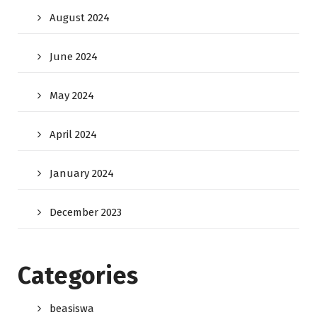
August 2024
June 2024
May 2024
April 2024
January 2024
December 2023
Categories
beasiswa