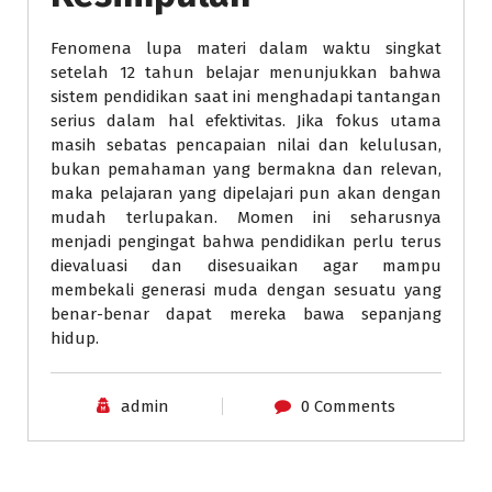
Fenomena lupa materi dalam waktu singkat
setelah 12 tahun belajar menunjukkan bahwa
sistem pendidikan saat ini menghadapi tantangan
serius dalam hal efektivitas. Jika fokus utama
masih sebatas pencapaian nilai dan kelulusan,
bukan pemahaman yang bermakna dan relevan,
maka pelajaran yang dipelajari pun akan dengan
mudah terlupakan. Momen ini seharusnya
menjadi pengingat bahwa pendidikan perlu terus
dievaluasi dan disesuaikan agar mampu
membekali generasi muda dengan sesuatu yang
benar-benar dapat mereka bawa sepanjang
hidup.
admin
0 Comments