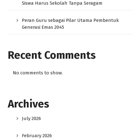
Siswa Harus Sekolah Tanpa Seragam
Peran Guru sebagai Pilar Utama Pembentuk
Generasi Emas 2045
Recent Comments
No comments to show.
Archives
July 2026
February 2026