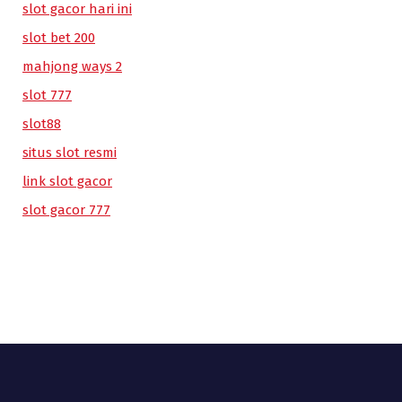
slot gacor hari ini
slot bet 200
mahjong ways 2
slot 777
slot88
situs slot resmi
link slot gacor
slot gacor 777