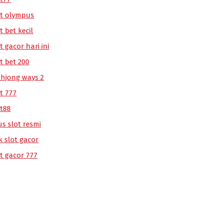
ot olympus
t bet kecil
t gacor hari ini
t bet 200
hjong ways 2
t 777
ot88
us slot resmi
k slot gacor
ot gacor 777