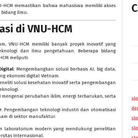
C
U-HCM memastikan bahwa mahasiswa memiliki akses
 bidang ilmu.
vasi di VNU-HCM
nam, VNU-HCM memiliki banyak proyek inovatif yang
eknologi dan ilmu pengetahuan. Beberapa bidang
HCM meliputi:
igital
: Mengembangkan solusi berbasis AI, big data,
 ekonomi digital Vietnam.
Meneliti solusi kesehatan inovatif serta pengembangan
eknologi.
di mengenai perubahan iklim, energi terbarukan, serta
slo
de
r
: Pengembangan teknologi industri dan otomatisasi
am di sektor manufaktur.
slo
sl
dan laboratorium modern yang mendukung penelitian
rsitas internasional.
sl