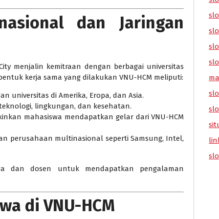
sl
nasional dan Jaringan
slo
slo
slo
City menjalin kemitraan dengan berbagai universitas
 bentuk kerja sama yang dilakukan VNU-HCM meliputi:
ma
slo
n universitas di Amerika, Eropa, dan Asia.
eknologi, lingkungan, dan kesehatan.
sl
kinkan mahasiswa mendapatkan gelar dari VNU-HCM
sit
n perusahaan multinasional seperti Samsung, Intel,
lin
sl
swa dan dosen untuk mendapatkan pengalaman
swa di VNU-HCM