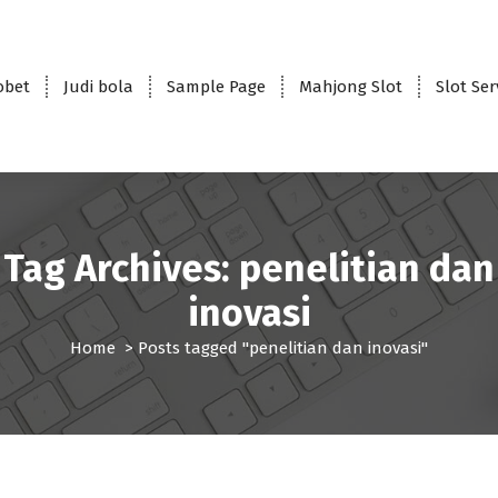
obet
Judi bola
Sample Page
Mahjong Slot
Slot Se
Tag Archives: penelitian dan
inovasi
Home
>
Posts tagged "penelitian dan inovasi"