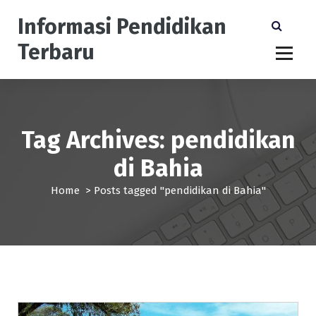
S
Informasi Pendidikan
k
i
Terbaru
p
t
o
c
o
n
Tag Archives: pendidikan
t
di Bahia
e
n
Home
>
Posts tagged "pendidikan di Bahia"
t