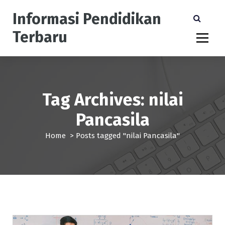
S
Informasi Pendidikan
k
i
Terbaru
p
t
o
c
o
n
Tag Archives: nilai
t
Pancasila
e
n
Home
>
Posts tagged "nilai Pancasila"
t