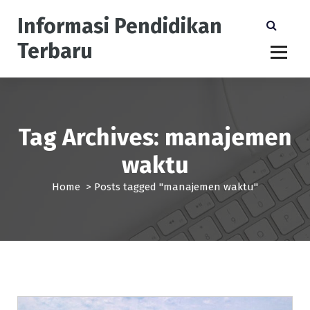
S
Informasi Pendidikan
k
i
Terbaru
p
t
o
c
o
n
Tag Archives: manajemen
t
waktu
e
n
Home
>
Posts tagged "manajemen waktu"
t