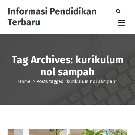
S
Informasi Pendidikan
k
i
Terbaru
p
t
o
c
o
n
Tag Archives: kurikulum
t
nol sampah
e
n
Home
>
Posts tagged "kurikulum nol sampah"
t