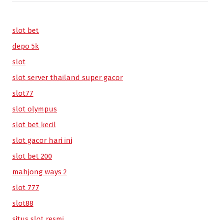
slot bet
depo 5k
slot
slot server thailand super gacor
slot77
slot olympus
slot bet kecil
slot gacor hari ini
slot bet 200
mahjong ways 2
slot 777
slot88
situs slot resmi