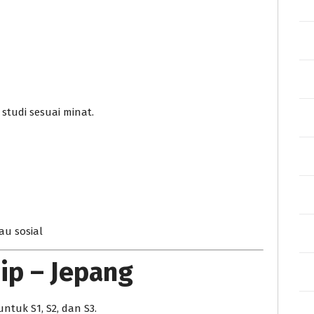
 studi sesuai minat.
au sosial
ip – Jepang
tuk S1, S2, dan S3.