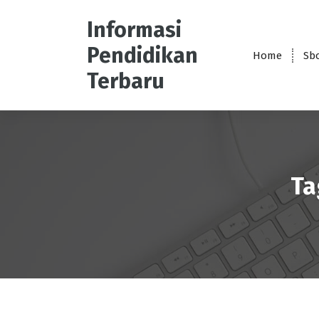
S
k
Informasi
i
Pendidikan
p
Home
Sb
t
Terbaru
o
c
o
n
t
e
Ta
n
t