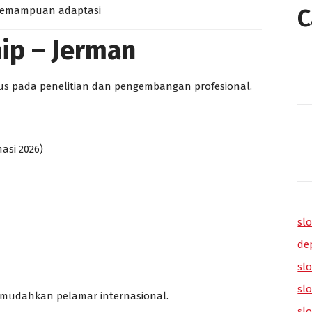
kemampuan adaptasi
C
ip – Jerman
us pada penelitian dan pengembangan profesional.
asi 2026)
slo
de
slo
sl
emudahkan pelamar internasional.
sl