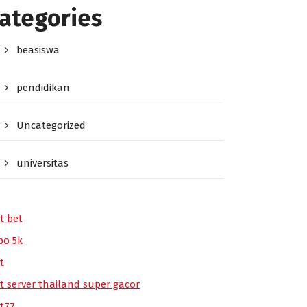
ategories
beasiswa
pendidikan
Uncategorized
universitas
t bet
po 5k
t
ot server thailand super gacor
ot77