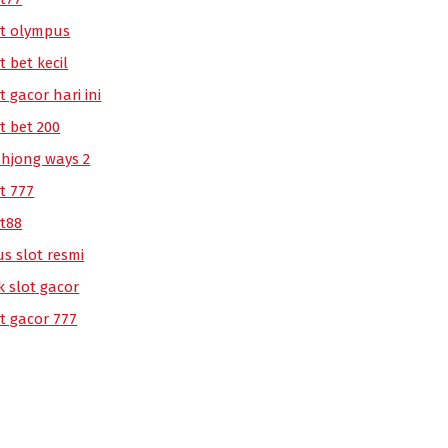
ot olympus
t bet kecil
t gacor hari ini
t bet 200
hjong ways 2
t 777
ot88
us slot resmi
k slot gacor
ot gacor 777