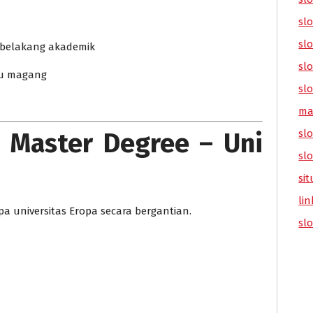
sl
slo
 belakang akademik
slo
au magang
slo
ma
t Master Degree – Uni
slo
sl
sit
lin
 universitas Eropa secara bergantian.
sl