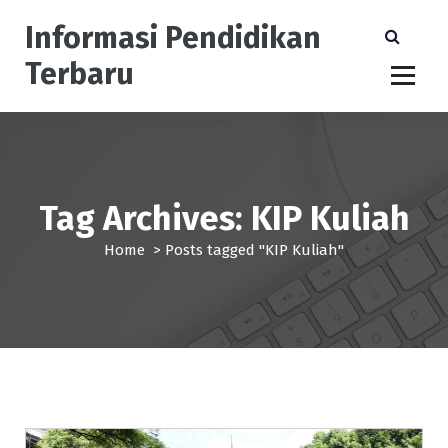
S
Informasi Pendidikan
k
i
Terbaru
p
t
o
c
o
n
Tag Archives: KIP Kuliah
t
e
Home
>
Posts tagged "KIP Kuliah"
n
t