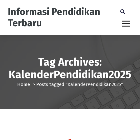
S
Informasi Pendidikan
k
i
Terbaru
p
t
o
c
o
n
Tag Archives:
t
KalenderPendidikan2025
e
n
Home
>
Posts tagged "KalenderPendidikan2025"
t