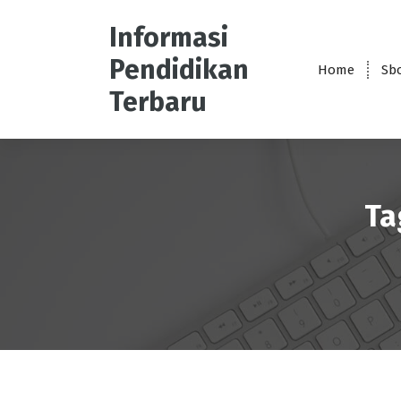
S
k
Informasi
i
Pendidikan
p
Home
Sb
t
Terbaru
o
c
o
n
t
e
Ta
n
t