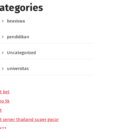
ategories
beasiswa
pendidikan
Uncategorized
universitas
t bet
po 5k
t
ot server thailand super gacor
ot77