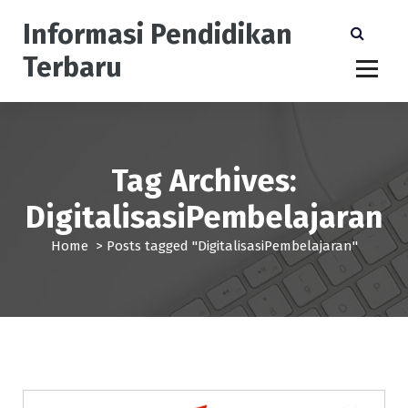
S
Informasi Pendidikan
k
i
Terbaru
p
t
o
c
o
n
Tag Archives:
t
DigitalisasiPembelajaran
e
n
Home
>
Posts tagged "DigitalisasiPembelajaran"
t