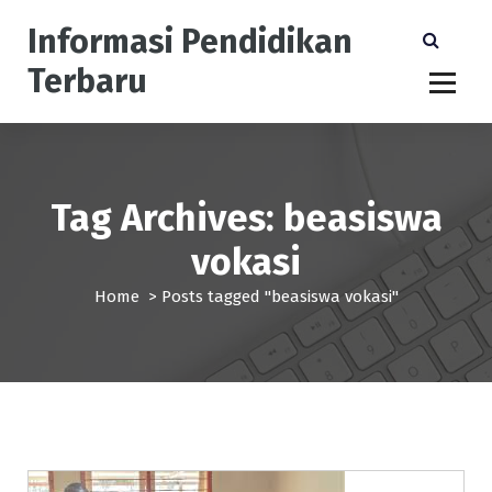
S
Informasi Pendidikan
k
i
Terbaru
p
t
o
c
o
n
Tag Archives: beasiswa
t
vokasi
e
n
Home
>
Posts tagged "beasiswa vokasi"
t